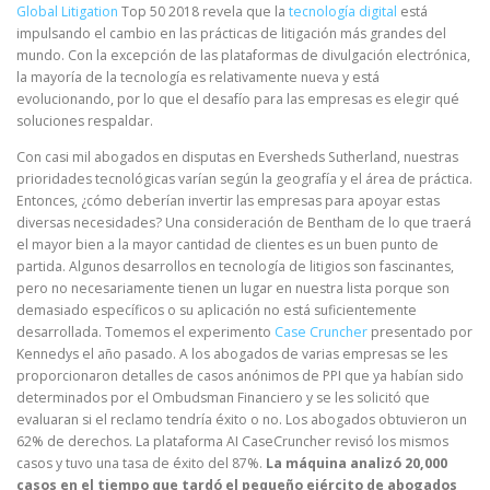
Global Litigation
Top 50 2018 revela que la
tecnología digital
está
impulsando el cambio en las prácticas de litigación más grandes del
mundo. Con la excepción de las plataformas de divulgación electrónica,
la mayoría de la tecnología es relativamente nueva y está
evolucionando, por lo que el desafío para las empresas es elegir qué
soluciones respaldar.
Con casi mil abogados en disputas en Eversheds Sutherland, nuestras
prioridades tecnológicas varían según la geografía y el área de práctica.
Entonces, ¿cómo deberían invertir las empresas para apoyar estas
diversas necesidades? Una consideración de Bentham de lo que traerá
el mayor bien a la mayor cantidad de clientes es un buen punto de
partida. Algunos desarrollos en tecnología de litigios son fascinantes,
pero no necesariamente tienen un lugar en nuestra lista porque son
demasiado específicos o su aplicación no está suficientemente
desarrollada. Tomemos el experimento
Case Cruncher
presentado por
Kennedys el año pasado. A los abogados de varias empresas se les
proporcionaron detalles de casos anónimos de PPI que ya habían sido
determinados por el Ombudsman Financiero y se les solicitó que
evaluaran si el reclamo tendría éxito o no. Los abogados obtuvieron un
62% de derechos. La plataforma AI CaseCruncher revisó los mismos
casos y tuvo una tasa de éxito del 87%.
La máquina analizó 20,000
casos en el tiempo que tardó el pequeño ejército de abogados