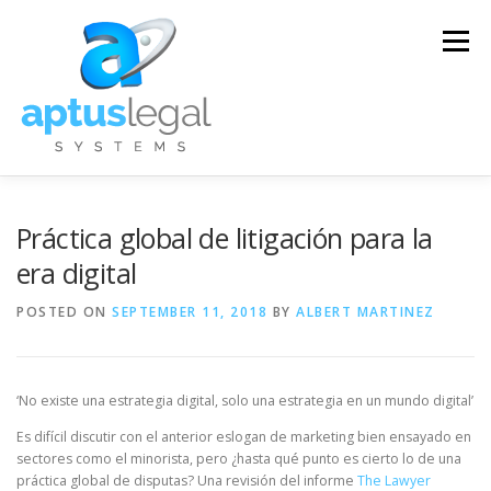
Skip
to
Menu
content
SOLUCIONES
SERVICIOS
ENTRENAMIENTO
Práctica global de litigación para la
era digital
SOPORTE TÉCNICO
CONTACTO
FAQ
POSTED ON
SEPTEMBER 11, 2018
BY
ALBERT MARTINEZ
BLOG
ENGLISH
‘No existe una estrategia digital, solo una estrategia en un mundo digital’
Es difícil discutir con el anterior eslogan de marketing bien ensayado en
sectores como el minorista, pero ¿hasta qué punto es cierto lo de una
práctica global de disputas? Una revisión del informe
The Lawyer