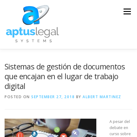
Skip
to
Menu
content
SOLUCIONES
SERVICIOS
ENTRENAMIENTO
Sistemas de gestión de documentos
que encajan en el lugar de trabajo
digital
SOPORTE TÉCNICO
CONTACTO
FAQ
POSTED ON
SEPTEMBER 27, 2018
BY
ALBERT MARTINEZ
BLOG
ENGLISH
A pesar del
debate en
curso sobre